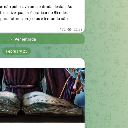
ue não publicava uma entrada destas. Ao
o, estive quase só praticar no Blender,
para futuros projectos e tentando não…
172
22:39

Ver entrada
February 25