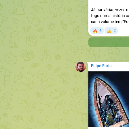
Já por várias vezes 
fogo numa história c
cada volume tem “Fog
🔥
6
2
👍

Filipe Faria