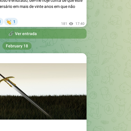
oso e enlutado, dei-me hoje conta de que este
versário em mais de vinte anos em que não


1
1
181
17:40

Ver entrada
February 18