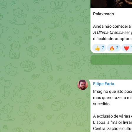
Palavreado
Ainda não comecei a e
A Última Crónica
ser 
dificuldade: adaptar 
🔥
7
2
👍

Filipe Faria
Imagino que isto pos
mas quero fazer a m
sucedido.
A exclusão de várias 
Lisboa, a "maior livra
Centralização e cult