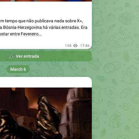
um tempo que não publicava nada sobre X»,
a Bósnia-Herzegovina há várias entradas. Era
ostar entre Fevereiro…
148
17:46

Ver entrada
March 6