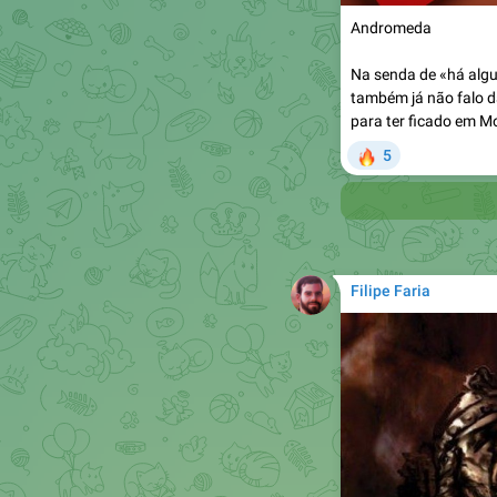
Andromeda
Na senda de «há alg
também já não falo d
para ter ficado em M
🔥
5

Filipe Faria