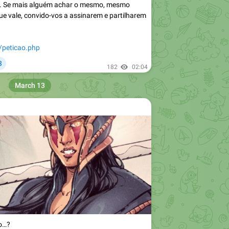
 Se mais alguém achar o mesmo, mesmo
ue vale, convido-vos a assinarem e partilharem
t/peticao.php

3
182
02:04
March 13
o…?