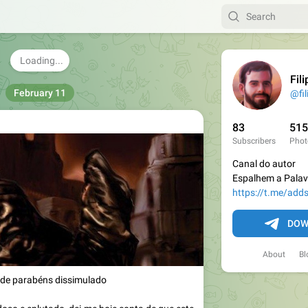
net
. Criei-o para falar de Allaryia. Depois,
rte do
filipe-faria.com
, continuou a…
159
21:05

Ver entrada
Fil
February 11
@fil
83
515
Subscribers
Phot
Canal do autor
Espalhem a Palavr
https://t.me/adds
DOW
About
Bl
 de parabéns dissimulado