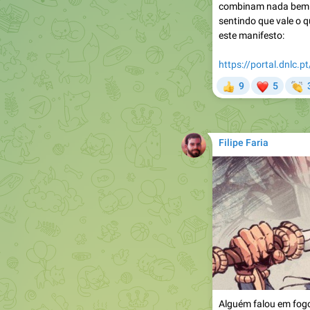
combinam nada bem.
sentindo que vale o q
este manifesto:
https://portal.dnlc.p
❤

9
5
👍
Filipe Faria
Alguém falou em fog