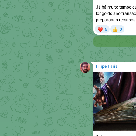
Já há muito tempo q
longo do ano transact
preparando recursos 
❤
6
3
👍

Filipe Faria