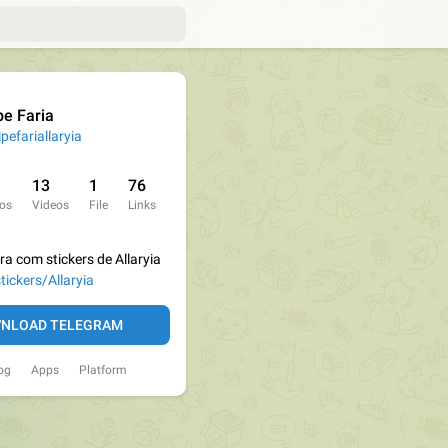
ipe Faria
ipefariallaryia
13
1
76
os
Videos
File
Links
a com stickers de Allaryia
tickers/Allaryia
NLOAD TELEGRAM
og
Apps
Platform