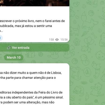
screver o próximo livro, nem o farei antes de
publicada, mas já estou a sentir uma
o…
❤
1
158
15:56

Ver entrada
March 10
sa não dizer muito a quem não é de Lisboa,
inha parte para chamar atenção para o
editoras independentes da Feira do Livro de
ria a céu aberto do país", é um péssimo sinal.
ura podem ser uma alteração, mas não