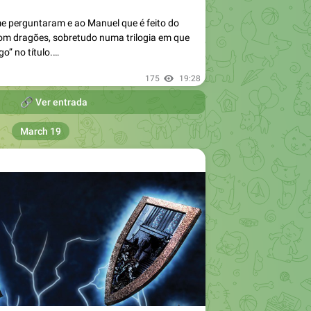
me perguntaram e ao Manuel que é feito do
om dragões, sobretudo numa trilogia em que
o” no título.…
175
19:28

Ver entrada
March 19