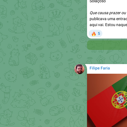
Solaçoso
Que causa prazer ou 
publicava uma entra
aqui vai. Estou naqu
🔥
5

Filipe Faria