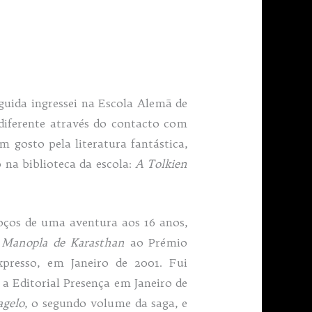
guida ingressei na Escola Alemã de
 diferente através do contacto com
 gosto pela literatura fantástica,
 na biblioteca da escola:
A Tolkien
boços de uma aventura aos 16 anos,
 Manopla de Karasthan
ao Prémio
presso, em Janeiro de 2001. Fui
 Editorial Presença em Janeiro de
agelo
, o segundo volume da saga, e