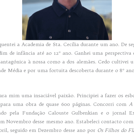
quentei a Academia de Sta. Cecília durante um ano. De se
rdim de infância até ao 12º ano. Ganhei uma perspectiva
antagónica à nossa como a dos alemães. Cedo cultivei um
dade Média e por uma fortuita descoberta durante o 8º ano
ara mim uma insaciável paixão. Principiei a fazer os es
 para uma obra de quase 600 páginas. Concorri com
A
ado pela Fundação Calouste Gulbenkian e o jornal Ex
em Novembro desse mesmo ano. Estabeleci contacto com a
Abril, seguido em Dezembro desse ano por
Os Filhos do Fl