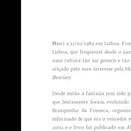
N
asci a 11/02/1982 em Lisboa. Fre
Lisboa, que frequentei desde o ja
uma cultura tão
su
i generis
e tão 
atiçado pelo meu interesse pela I
Bestiary
.
Desde então a fantasia tem sido p
que lentamente foram evoluindo
Branquinho da Fonseca, organiz
informado de que era o vencedor 
2002 e o livro foi publicado em 