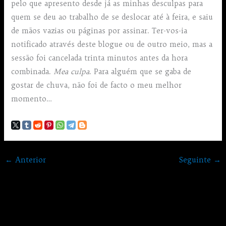
pelo que apresento desde já as minhas desculpas para
quem se deu ao trabalho de se deslocar até à feira, e saiu
de mãos vazias ou páginas por assinar. Ter-vos-ia
notificado através deste blogue ou de outro meio, mas a
sessão foi cancelada trinta minutos antes da hora
combinada.
Mea culpa
. Para alguém que se gaba de
gostar de chuva, não foi de facto o meu melhor
momento…
←
Anterior
Seguinte
→