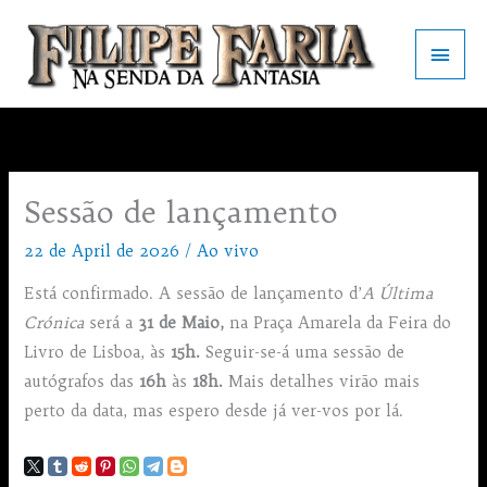
Skip
to
Main
content
Men
Sessão de lançamento
22 de April de 2026
/
Ao vivo
Está confirmado. A sessão de lançamento d’
A Última
Crónica
será a
31 de Maio,
na Praça Amarela da Feira do
Livro de Lisboa, às
15h.
Seguir-se-á uma sessão de
autógrafos das
16h
às
18h.
Mais detalhes virão mais
perto da data, mas espero desde já ver-vos por lá.