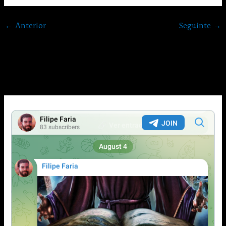
←
Anterior
Seguinte
→