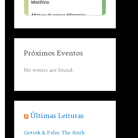
Próximos Eventos
No events are found.
Últimas Leituras
Gotrek & Felix: The Sixth