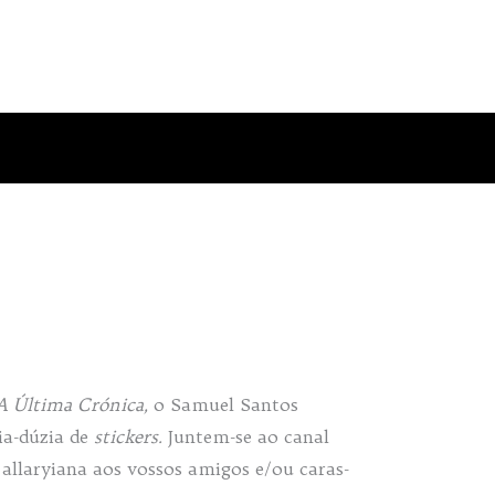
A Última Crónica,
o Samuel Santos
a-dúzia de
stickers.
Juntem-se ao canal
llaryiana aos vossos amigos e/ou caras-