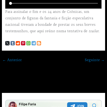
Para assinalar o fim e os 24 anos de Crónicas, um
conjunto de figuras da fantasia e ficção especulativa
nacional tiveram a bondade de prestar os seus breves
testemunhos, que aqui reúno numa tentativa de
trailer.
←
Anterior
Seguinte
→