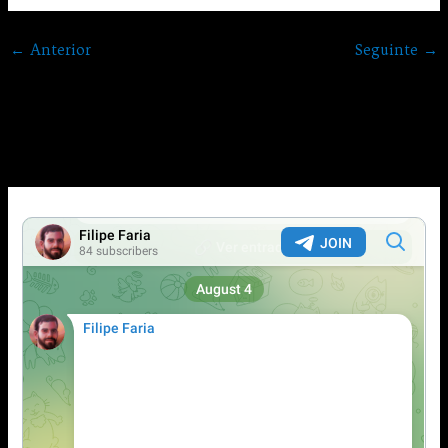
←
Anterior
Seguinte
→