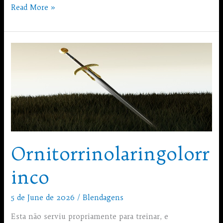
Opet
Read More »
na
putu
Ornitorrinolaringolorr
inco
5 de June de 2026
/
Blendagens
Esta não serviu propriamente para treinar, e